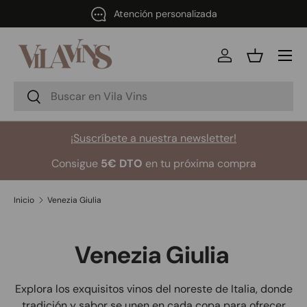
Atención personalizada
Ir al contenido
Menú
Iniciar sesión
Cesta
Buscar
Buscar
¡Suscríbete a nuestra newsletter!
Consigue
5€ DTO
en tu próxima compra
Inicio
Venezia Giulia
Venezia Giulia
Explora los exquisitos vinos del noreste de Italia, donde
tradición y sabor se unen en cada copa para ofrecer