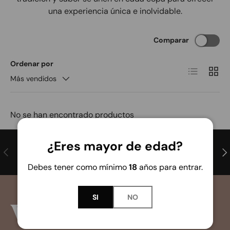
una experiencia única e inolvidable.
Comparar
Ordenar por
Lista
Cuadr
Más vendidos
No se han encontrado productos
¿Eres mayor de edad?
Anterior
Sig
Envíos a Península y Baleares
Debes tener como mínimo
18
años para entrar.
SI
NO