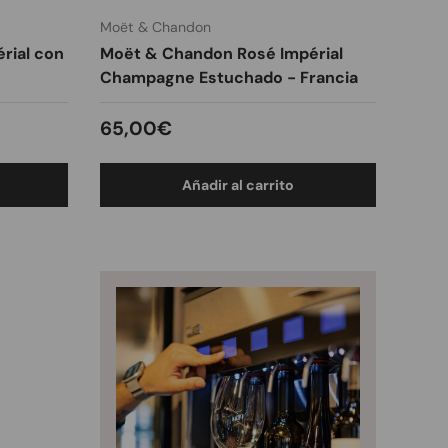
Moët & Chandon
rial con
Moët & Chandon Rosé Impérial
Champagne Estuchado - Francia
Precio normal
65,00€
Añadir al carrito