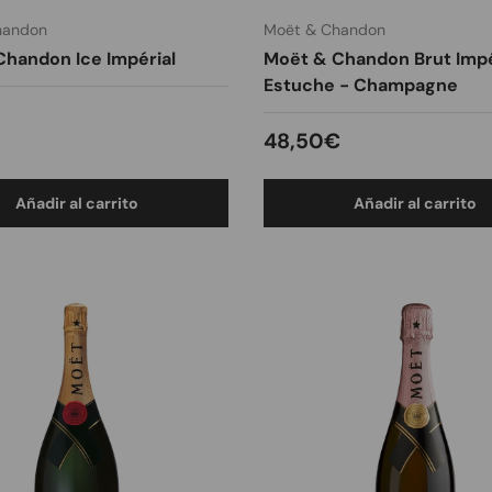
handon
Moët & Chandon
handon Ice Impérial
Moët & Chandon Brut Impé
Estuche - Champagne
 normal
Precio normal
48,50€
Añadir al carrito
Añadir al carrito