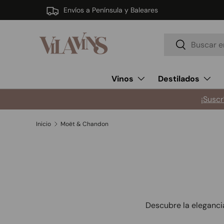
Envíos a Península y Baleares
Ir al contenido
Buscar
Buscar
Vinos
Destilados
¡Suscr
Inicio
Moët & Chandon
Descubre la elegancia