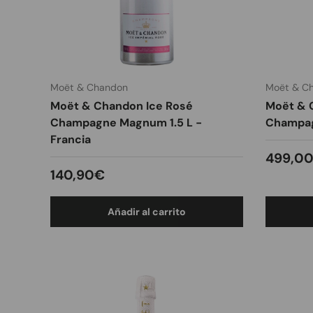
Moët & Chandon
Moët & C
Moët & Chandon Ice Rosé
Moët & C
Champagne Magnum 1.5 L -
Champag
Francia
Precio
499,0
Precio normal
140,90€
Añadir al carrito