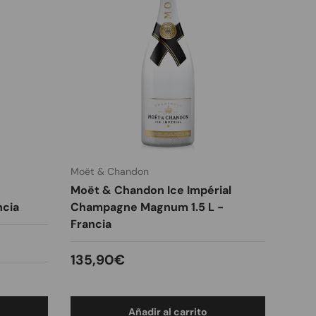
Moët & Chandon
Moët & Chandon Ice Impérial
ncia
Champagne Magnum 1.5 L -
Francia
Precio normal
135,90€
Añadir al carrito