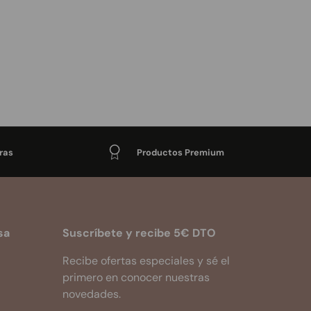
ras
Productos Premium
sa
Suscríbete y recibe 5€ DTO
Recibe ofertas especiales y sé el
primero en conocer nuestras
novedades.