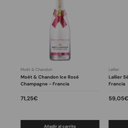
Moët & Chandon
Lallier
Moët & Chandon Ice Rosé
Lallier 
Champagne - Francia
Francia
Precio normal
Precio
71,25€
59,05
Añadir al carrito