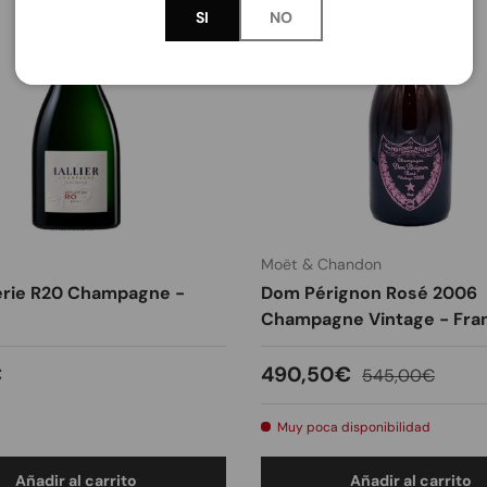
SI
NO
Moët & Chandon
Série R20 Champagne -
Dom Pérignon Rosé 2006
Champagne Vintage - Fra
 normal
Precio de venta
Precio normal
€
490,50€
545,00€
Muy poca disponibilidad
Añadir al carrito
Añadir al carrito