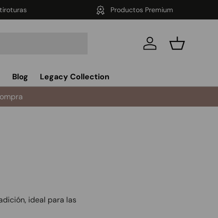
tiroturas
Productos Premium
Iniciar sesión
Cesta
s
Blog
Legacy Collection
compra
dición, ideal para las