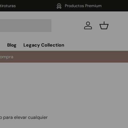
tiroturas
Productos Premium
Iniciar sesión
Cesta
s
Blog
Legacy Collection
compra
to para elevar cualquier