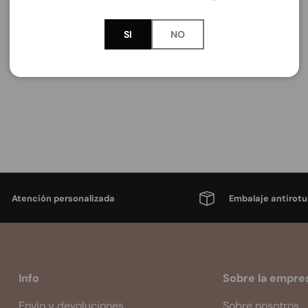
SI
NO
Atención personalizada
Embalaje antirotu
Info
Sobre la empre
Envío y devoluciones
Sobre nosotros