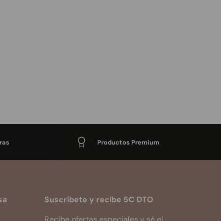
ras
Productos Premium
sa
Suscríbete y recibe 5€ DTO
Recibe ofertas especiales y sé el