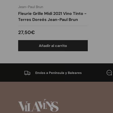
Jean-Paul Brun
Fleurie Grille Midi 2021 Vino Tinto -
Terres Doreés Jean-Paul Brun
Precio normal
27,50€
Añadir al carrito
Envíos a Península y Baleares