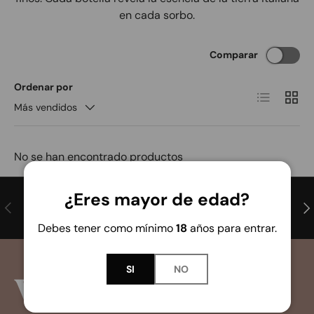
en cada sorbo.
Comparar
Ordenar por
Lista
Cuadr
Más vendidos
No se han encontrado productos
¿Eres mayor de edad?
Anterior
Sig
Envíos a Península y Baleares
Debes tener como mínimo
18
años para entrar.
SI
NO