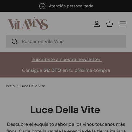
Atención personalizada
Ir al contenido
Menú
Iniciar sesión
Cesta
Buscar
Buscar
¡Suscríbete a nuestra newsletter!
Consigue
5€ DTO
en tu próxima compra
Inicio
Luce Della Vite
Luce Della Vite
Descubre el exquisito sabor de los vinos toscanos más
finos. Cada botella revela la esencia de la tierra italiana