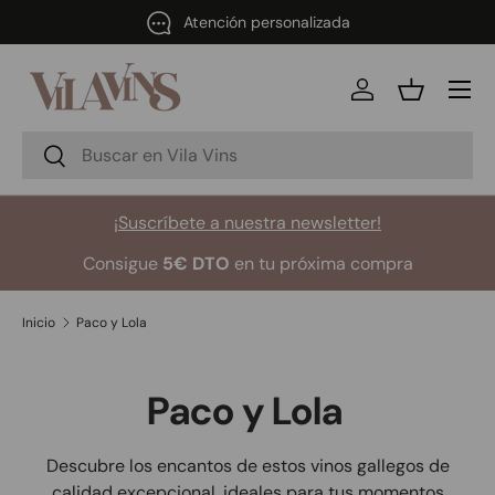
Atención personalizada
Ir al contenido
Menú
Iniciar sesión
Cesta
Buscar
Buscar
¡Suscríbete a nuestra newsletter!
Consigue
5€ DTO
en tu próxima compra
Inicio
Paco y Lola
Paco y Lola
Descubre los encantos de estos vinos gallegos de
calidad excepcional, ideales para tus momentos