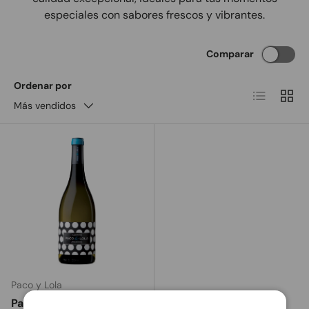
especiales con sabores frescos y vibrantes.
Comparar
Ordenar por
Lista
Cuadr
Más vendidos
Paco y Lola
Paco & Lola Albariño -