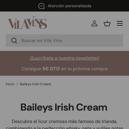
Atención personalizada
Ir al contenido
Menú
Iniciar sesión
Cesta
Buscar
Buscar
¡Suscríbete a nuestra newsletter!
Consigue
5€ DTO
en tu próxima compra
Inicio
Baileys Irish Cream
Baileys Irish Cream
Descubre el licor cremoso más famoso de Irlanda,
combinando a la perfección whisky, nata y sutiles notas