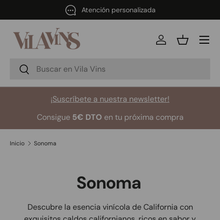
Atención personalizada
Ir al contenido
Menú
Iniciar sesión
Cesta
Buscar
Buscar
¡Suscríbete a nuestra newsletter!
Consigue
5€ DTO
en tu próxima compra
Inicio
Sonoma
Sonoma
Descubre la esencia vinícola de California con
exquisitos caldos californianos, ricos en sabor y