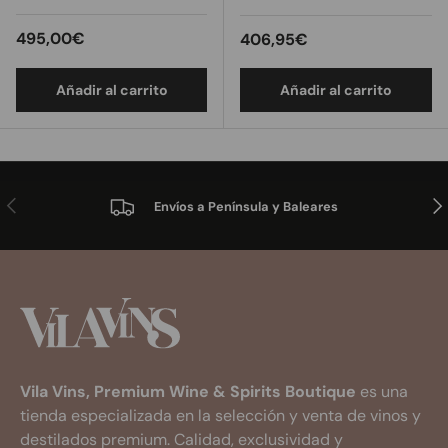
Precio normal
495,00€
Precio normal
406,95€
Añadir al carrito
Añadir al carrito
Anterior
Sig
Envíos a Península y Baleares
Vila Vins, Premium Wine & Spirits Boutique
es una
tienda especializada en la selección y venta de vinos y
destilados premium. Calidad, exclusividad y