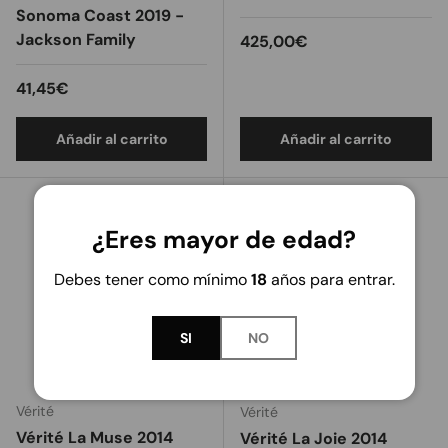
Sonoma Coast 2019 -
Jackson Family
Precio normal
425,00€
Precio normal
41,45€
Añadir al carrito
Añadir al carrito
¿Eres mayor de edad?
Debes tener como mínimo
18
años para entrar.
SI
NO
Vérité
Vérité
Vérité La Muse 2014
Vérité La Joie 2014