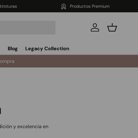
tiroturas
Productos Premium
Iniciar sesión
Cesta
s
Blog
Legacy Collection
compra
a
dición y excelencia en