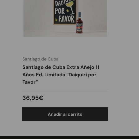
Santiago de Cuba
Santiago de Cuba Extra Añejo 11
Años Ed. Limitada “Daiquiri por
Favor”
Precio normal
36,95€
Añadir al carrito