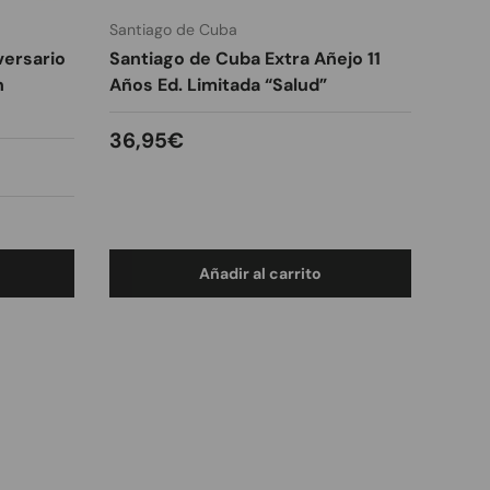
Santiago de Cuba
versario
Santiago de Cuba Extra Añejo 11
n
Años Ed. Limitada “Salud”
Precio normal
36,95€
Añadir al carrito