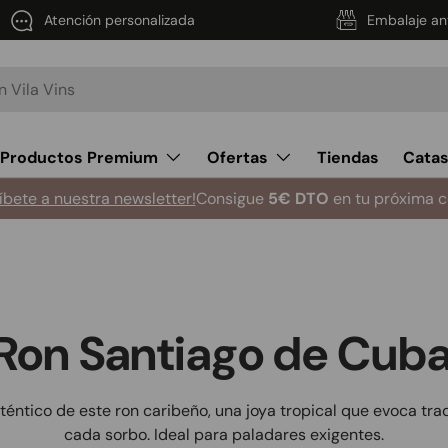
Atención personalizada
Embalaje an
Productos Premium
Ofertas
Tiendas
Cata
íbete a nuestra newsletter!
Consigue
5€ DTO
en tu próxima 
Ron Santiago de Cub
éntico de este ron caribeño, una joya tropical que evoca tra
cada sorbo. Ideal para paladares exigentes.