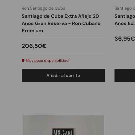
Ron Santiago de Cuba
Santiago 
Santiago de Cuba Extra Añejo 20
Santiago
Años Gran Reserva - Ron Cubano
Años Ed.
Premium
Precio
36,95€
Precio normal
206,50€
Muy poca disponibilidad
Añadir al carrito